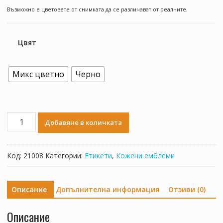
Възможно е цветовете от снимката да се различават от реалните.
Цвят
Микс цветно
Черно
количество
Добавяне в количката
за
Ет-
К-
Код:
21008
Категории:
Етикети
,
Кожени емблеми
08
-
Hand
Описание
Допълнителна информация
Отзиви (0)
made
Описание