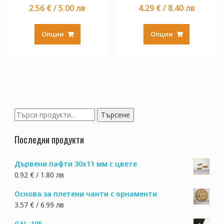
2.56 € / 5.00 лв
4.29 € / 8.40 лв
This
This
product
product
Опции
Опции
has
has
multiple
multiple
variants.
variants.
The
The
options
options
may
may
be
be
Търсене
Търсене
chosen
chosen
за:
on
on
Последни продукти
the
the
product
product
Дървени пафти 30х11 мм с цвете
page
page
0.92 € / 1.80 лв
Основа за плетени чанти с орнаменти
3.57 € / 6.99 лв
GAL-10E