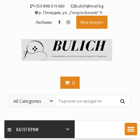
Skip
+359 898 619 683
bulich@mail.bg
to
гр. Пловдив, ул. „Георги Бенев“ 9
content
Любими
Моя Акаунт
0
КАТЕГОРИИ