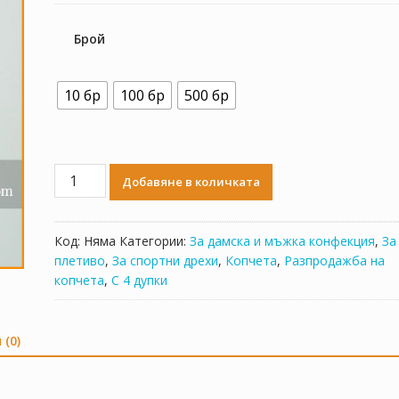
Брой
10 бр
100 бр
500 бр
количество
Добавяне в количката
за
R-
12
Код:
Няма
Категории:
За дамска и мъжка конфекция
,
За
плетиво
,
За спортни дрехи
,
Копчета
,
Разпродажба на
копчета
,
С 4 дупки
 (0)