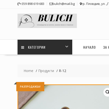
Skip
+359 898 619 683
bulich@mail.bg
гр. Пловдив, ул. „
to
content
КАТЕГОРИИ
НАЧАЛО
ЗА 
Home
Продукти
R-12
РАЗПРОДАЖБА!