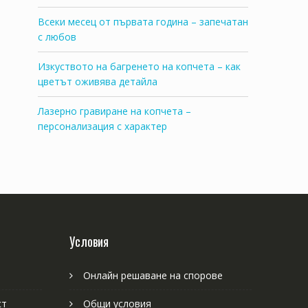
Всеки месец от първата година – запечатан
с любов
Изкуството на багренето на копчета – как
цветът оживява детайла
Лазерно гравиране на копчета –
персонализация с характер
Условия
Онлайн решаване на спорове
ст
Общи условия