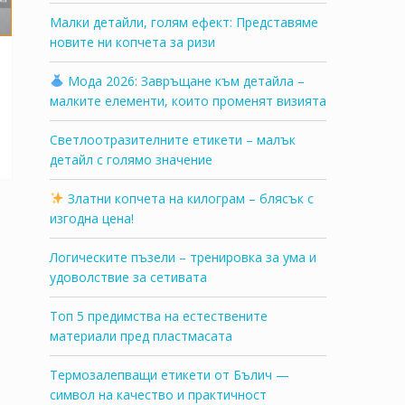
Малки детайли, голям ефект: Представяме
новите ни копчета за ризи
Мода 2026: Завръщане към детайла –
малките елементи, които променят визията
uct
Светлоотразителните етикети – малък
детайл с голямо значение
ple
nts.
Златни копчета на килограм – блясък с
изгодна цена!
ns
Логическите пъзели – тренировка за ума и
удоволствие за сетивата
en
Топ 5 предимства на естествените
материали пред пластмасата
uct
Термозалепващи етикети от Бълич —
символ на качество и практичност