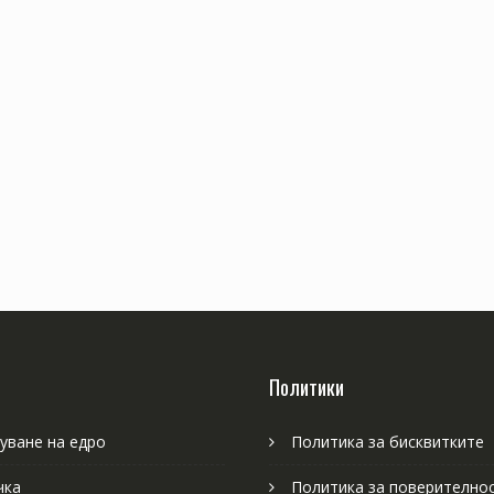
Политики
уване на едро
Политика за бисквитките
чка
Политика за поверително