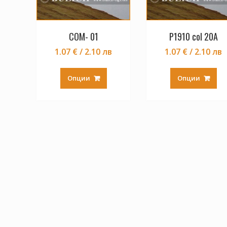
COM- 01
P1910 col 20A
1.07 € / 2.10 лв
1.07 € / 2.10 лв
This
Thi
product
pr
Опции
Опции
has
ha
multiple
mul
variants.
var
The
Th
options
opt
may
ma
be
be
chosen
ch
on
on
the
the
product
pr
page
pa