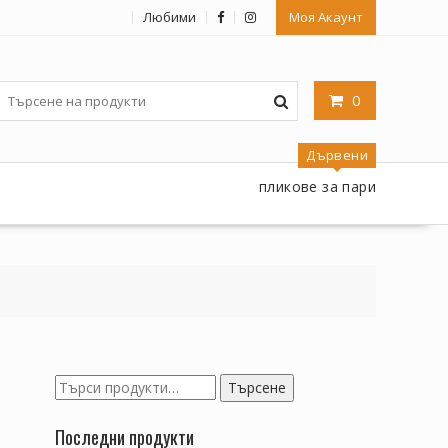
Любими
Моя Акаунт
0
Дървени
пликове за пари
Търсене
Търсене
за:
Последни продукти