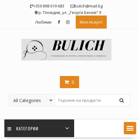
Skip
+359 898 619 683
bulich@mail.bg
to
гр. Пловдив, ул. „Георги Бенев“ 9
content
Любими
Моя Акаунт
0
КАТЕГОРИИ