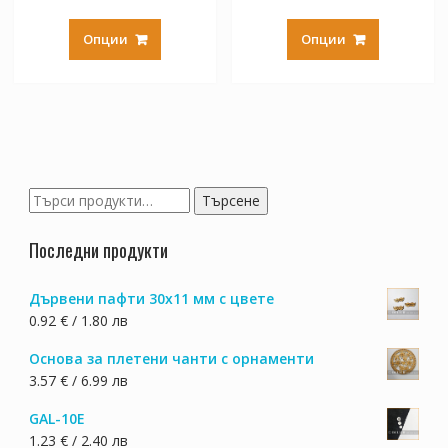
This
This
product
product
Опции
Опции
has
has
multiple
multiple
variants.
variants.
The
The
options
options
may
may
be
be
Търсене
Търсене
chosen
chosen
за:
on
on
Последни продукти
the
the
product
product
Дървени пафти 30х11 мм с цвете
page
page
0.92 € / 1.80 лв
Основа за плетени чанти с орнаменти
3.57 € / 6.99 лв
GAL-10E
1.23 € / 2.40 лв