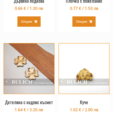
Дървена подкова
Плочка с пожелание
0.66 € / 1.30 лв
0.77 € / 1.50 лв
This
This
product
product
Опции
Опции
has
has
multiple
multiple
variants.
variants.
The
The
options
options
may
may
be
be
chosen
chosen
on
on
the
the
product
product
page
page
Детелина с надпис късмет
Куче
1.64 € / 3.20 лв
1.02 € / 2.00 лв