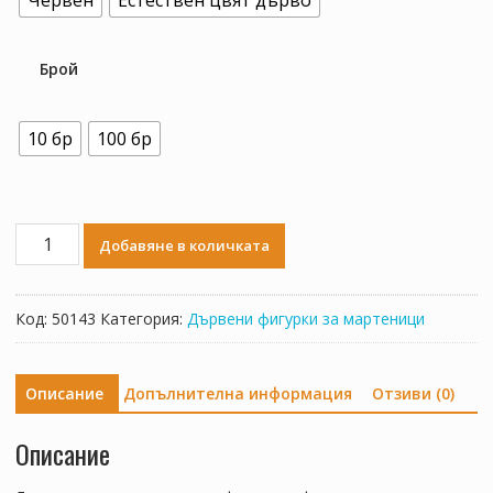
Червен
Естествен цвят дърво
Брой
10 бр
100 бр
количество
Добавяне в количката
за
Роза
Код:
50143
Категория:
Дървени фигурки за мартеници
Описание
Допълнителна информация
Отзиви (0)
Описание