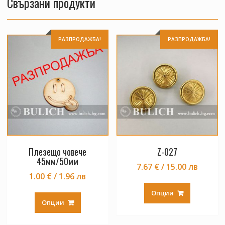
Свързани продукти
РАЗПРОДАЖБА!
РАЗПРОДАЖБА!
Плезещо човече
Z-027
45мм/50мм
7.67 € / 15.00 лв
1.00 € / 1.96 лв
This
This
product
Опции
product
Опции
has
has
multiple
multiple