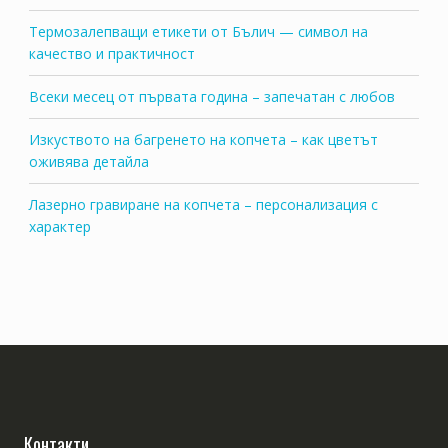
Термозалепващи етикети от Бълич — символ на
качество и практичност
Всеки месец от първата година – запечатан с любов
Изкуството на багренето на копчета – как цветът
оживява детайла
Лазерно гравиране на копчета – персонализация с
характер
Контакти