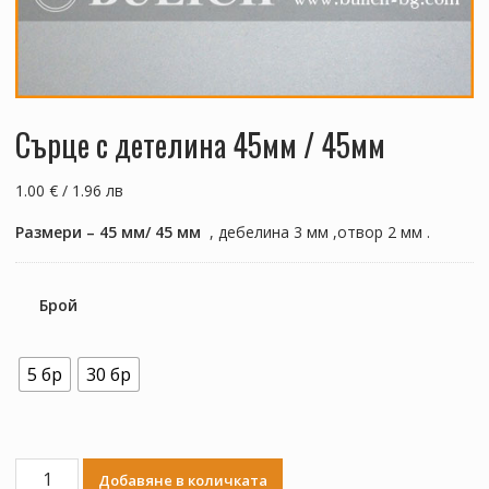
Сърце с детелина 45мм / 45мм
1.00 € / 1.96 лв
Размери – 45 мм/ 45 мм
, дебелина 3 мм ,отвор 2 мм .
Брой
5 бр
30 бр
количество
Добавяне в количката