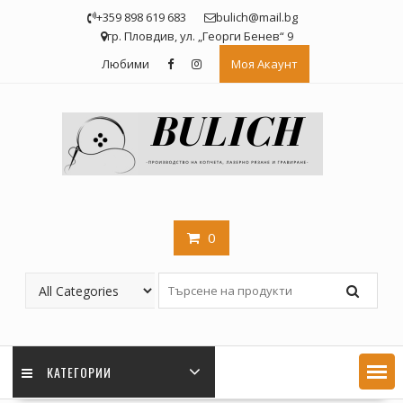
Skip
+359 898 619 683
bulich@mail.bg
to
гр. Пловдив, ул. „Георги Бенев“ 9
content
Любими
Моя Акаунт
0
КАТЕГОРИИ