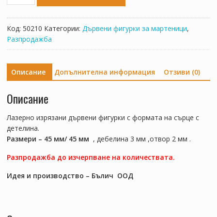
за
Сърце
с
Код:
50210
Категории:
Дървени фигурки за мартеници
,
детелина
Разпродажба
45мм
/
45мм
Описание
Допълнителна информация
Отзиви (0)
Описание
Лазерно изрязани дървени фигурки с формата на сърце с
детелина.
Размери – 45 мм/ 45 мм
, дебелина 3 мм ,отвор 2 мм .
Разпродажба до изчерпване на количествата.
Идея и производство – Бълич ООД