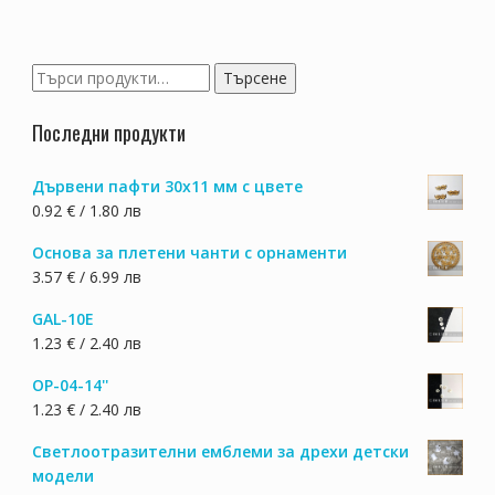
options
options
may
may
be
be
Търсене
Търсене
chosen
chosen
за:
on
on
Последни продукти
the
the
product
product
Дървени пафти 30х11 мм с цвете
page
page
0.92 € / 1.80 лв
Основа за плетени чанти с орнаменти
3.57 € / 6.99 лв
GAL-10E
1.23 € / 2.40 лв
OP-04-14''
1.23 € / 2.40 лв
Светлоотразителни емблеми за дрехи детски
модели