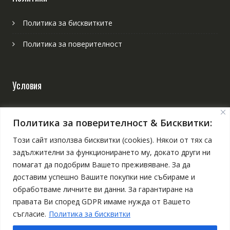
Политика за бисквитките
Политика за поверителност
Условия
Онлайн решаване на спорове
Политика за поверителност & Бисквитки:
Общи условия
Този сайт използва бисквитки (cookies). Някои от тях са
задължителни за функционирането му, докато други ни
Отказ от поръчка и връщане на продукт
помагат да подобрим Вашето преживяване. За да
доставим успешно Вашите покупки ние събираме и
обработваме личните ви данни. За гарантиране на
правата Ви според GDPR имаме нужда от Вашето
съгласие.
Политика за бисквитки