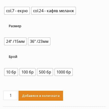
col.7 - екрю
col.24 - кафяв меланж
Размер
24" /15мм
36" /23мм
Брой
10 бр
100 бр
500 бр
1000 бр
количество
Добавяне в количката
за
SUP-