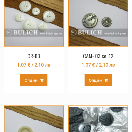
CR-03
CAM- 03 col.12
1.07 € / 2.10 лв
1.07 € / 2.10 лв
This
This
product
product
Опции
Опции
has
has
multiple
multiple
variants.
variants.
The
The
options
options
may
may
be
be
chosen
chosen