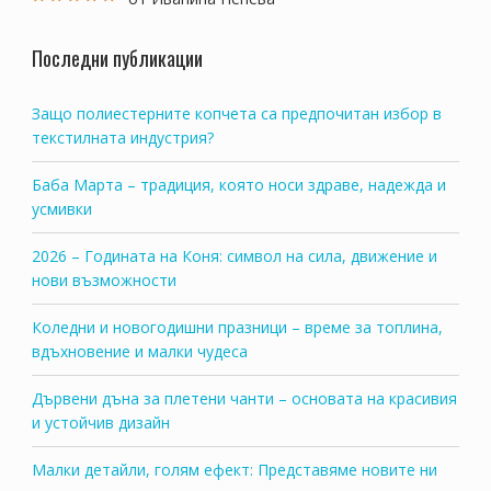
Оценено на
5
от 5
Последни публикации
Защо полиестерните копчета са предпочитан избор в
текстилната индустрия?
Баба Марта – традиция, която носи здраве, надежда и
усмивки
2026 – Годината на Коня: символ на сила, движение и
нови възможности
Коледни и новогодишни празници – време за топлина,
вдъхновение и малки чудеса
Дървени дъна за плетени чанти – основата на красивия
и устойчив дизайн
Малки детайли, голям ефект: Представяме новите ни