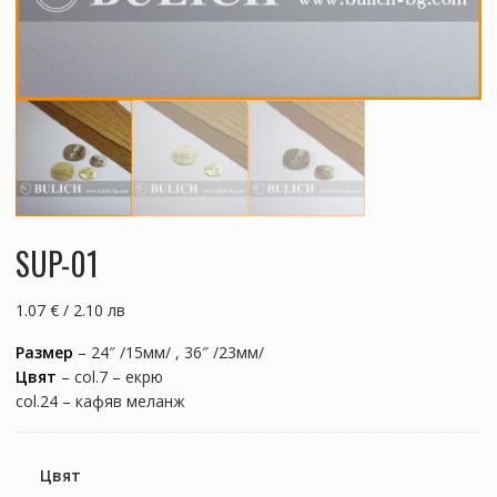
SUP-01
1.07 € / 2.10 лв
Размер
– 24″ /15мм/ , 36″ /23мм/
Цвят
– col.7 – екрю
col.24 – кафяв меланж
Цвят