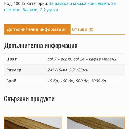
01
Код:
10045
Категории:
За дамска и мъжка конфекция
,
За
плетиво
,
За ризи
,
С 2 дупки
Допълнителна информация
Отзиви (0)
Допълнителна информация
Цвят
col.7 – екрю, col.24 – кафяв меланж
Размер
24" /15мм, 36" /23мм
Брой
10 бр, 100 бр, 500 бр, 1000 бр
Свързани продукти