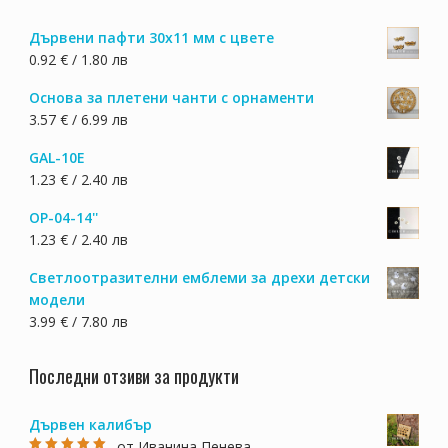
product
Дървени пафти 30х11 мм с цвете
page
0.92 € / 1.80 лв
Основа за плетени чанти с орнаменти
3.57 € / 6.99 лв
GAL-10E
1.23 € / 2.40 лв
OP-04-14''
1.23 € / 2.40 лв
Светлоотразителни емблеми за дрехи детски
модели
3.99 € / 7.80 лв
Последни отзиви за продукти
Дървен калибър
от Иванина Пенева