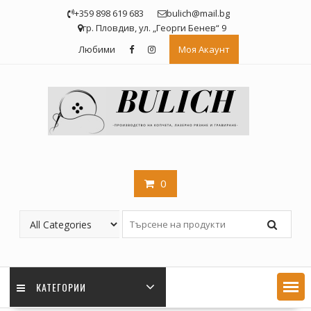
Skip
+359 898 619 683
bulich@mail.bg
to
гр. Пловдив, ул. „Георги Бенев“ 9
content
Любими
Моя Акаунт
0
КАТЕГОРИИ