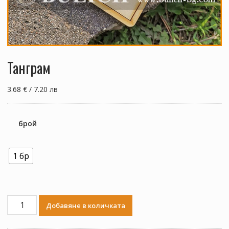
Танграм
3.68 € / 7.20 лв
брой
1 бр
количество
Добавяне в количката
за
Танграм