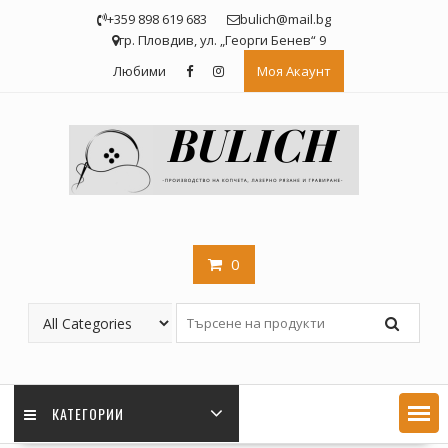
Skip
+359 898 619 683
bulich@mail.bg
to
гр. Пловдив, ул. „Георги Бенев“ 9
content
Любими
Моя Акаунт
0
КАТЕГОРИИ