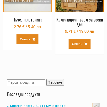
product
product
page
page
Пъзел плетеница
Календарен пъзел за всеки
ден
2.76 € / 5.40 лв
9.71 € / 19.00 лв
This
This
product
Опции
product
Опции
has
has
multiple
multiple
variants.
variants.
The
The
options
options
may
may
be
be
chosen
Търсене
Търсене
chosen
on
за:
on
the
Последни продукти
the
product
product
page
Дървени пафти 30х11 мм с цвете
page