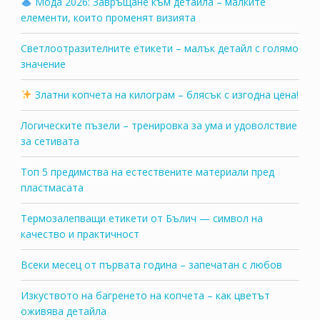
Мода 2026: Завръщане към детайла – малките
елементи, които променят визията
Светлоотразителните етикети – малък детайл с голямо
значение
Златни копчета на килограм – блясък с изгодна цена!
Логическите пъзели – тренировка за ума и удоволствие
за сетивата
Топ 5 предимства на естествените материали пред
пластмасата
Термозалепващи етикети от Бълич — символ на
качество и практичност
Всеки месец от първата година – запечатан с любов
Изкуството на багренето на копчета – как цветът
оживява детайла