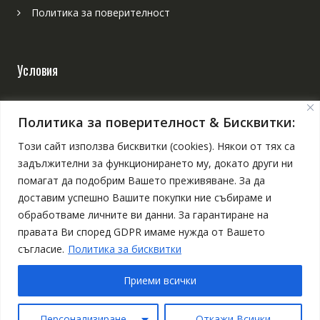
Политика за поверителност
Условия
Онлайн решаване на спорове
Политика за поверителност & Бисквитки:
Общи условия
Този сайт използва бисквитки (cookies). Някои от тях са
задължителни за функционирането му, докато други ни
Отказ от поръчка и връщане на продукт
помагат да подобрим Вашето преживяване. За да
доставим успешно Вашите покупки ние събираме и
обработваме личните ви данни. За гарантиране на
правата Ви според GDPR имаме нужда от Вашето
съгласие.
Политика за бисквитки
Приеми всички
2020-2025 БЪЛИЧ - копчета – дърво – лазер
Персонализиране
Откажи Всички