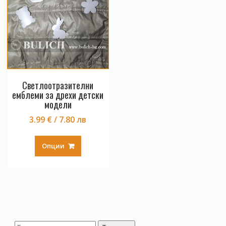
Светлоотразителни
емблеми за дрехи детски
модели
3.99 € / 7.80 лв
This
product
Опции
has
multiple
variants.
The
options
may
be
Търсене