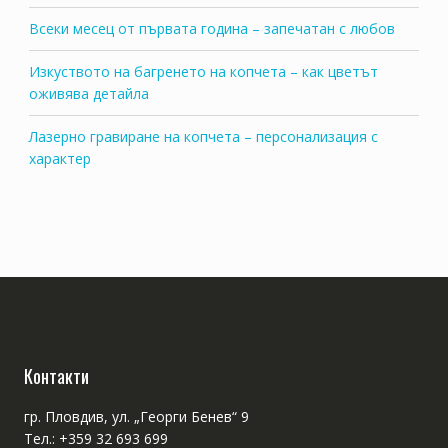
Всеки месец от първата година – запечатан с любов
Изкуството на багренето на копчета – как цветът
оживява детайла
Лазерно гравиране на копчета – персонализация с
характер
Контакти
гр. Пловдив, ул. „Георги Бенев“ 9
Тел.: +359 32 693 699