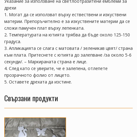
Указание за използване на светлоотразитени емблеми за
дрехи
1. Могат да се използват върху ествествени и изкуствени
материи. Препоръчително е за изкуствените материи да се
сложи памучен плат върху лепенката.
2. Температурата на ютията трябва да бъде около 125-150
градуса.
3. Апликацията се слага с матовата / зеленикав цвят/ страна
към плата. Притеснете с ютията до залепване /за около 5-6
секунди/. – Маркираната страна е лице.
4. След като се уверите, че е залепена, отлепете
прозрачното фолио от лицето.
5. Оставете дрехата да изстине.
Свързани продукти