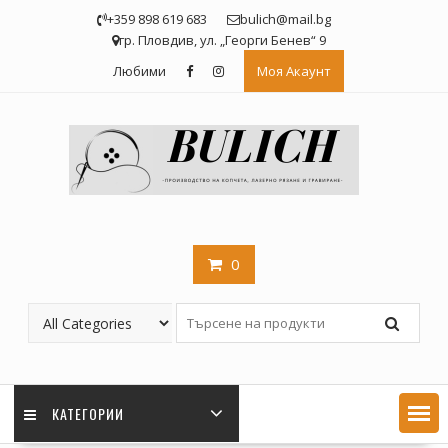
Skip
+359 898 619 683
bulich@mail.bg
to
гр. Пловдив, ул. „Георги Бенев“ 9
content
Любими
Моя Акаунт
0
КАТЕГОРИИ