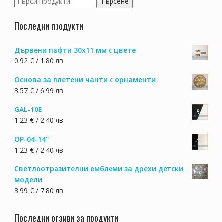
Търсене
chosen
за:
on
Последни продукти
the
product
Дървени пафти 30х11 мм с цвете
page
0.92 € / 1.80 лв
Основа за плетени чанти с орнаменти
3.57 € / 6.99 лв
GAL-10E
1.23 € / 2.40 лв
OP-04-14''
1.23 € / 2.40 лв
Светлоотразителни емблеми за дрехи детски
модели
3.99 € / 7.80 лв
Последни отзиви за продукти