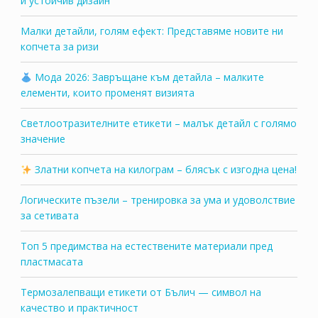
и устойчив дизайн
Малки детайли, голям ефект: Представяме новите ни
копчета за ризи
Мода 2026: Завръщане към детайла – малките
елементи, които променят визията
Светлоотразителните етикети – малък детайл с голямо
значение
Златни копчета на килограм – блясък с изгодна цена!
Логическите пъзели – тренировка за ума и удоволствие
за сетивата
Топ 5 предимства на естествените материали пред
пластмасата
Термозалепващи етикети от Бълич — символ на
качество и практичност